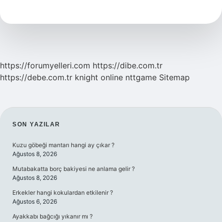
Arayla
Adet
Olunur
Mu
https://forumyelleri.com
https://dibe.com.tr
https://debe.com.tr
knight online
nttgame
Sitemap
SIDEBAR
SON YAZILAR
Kuzu göbeği mantarı hangi ay çıkar ?
Ağustos 8, 2026
Mutabakatta borç bakiyesi ne anlama gelir ?
Ağustos 8, 2026
Erkekler hangi kokulardan etkilenir ?
Ağustos 6, 2026
Ayakkabı bağcığı yıkanır mı ?