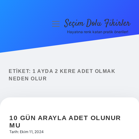
Seçim Dolu Fikirler
menüyü
aç
Hayatına renk katan pratik öneriler!
Anasayfa
Gizlilik Politikası
Yasal Uyarı
ETIKET:
1 AYDA 2 KERE ADET OLMAK
NEDEN OLUR
Hakkımızda
10 GÜN ARAYLA ADET OLUNUR
MU
Tarih: Ekim 11, 2024