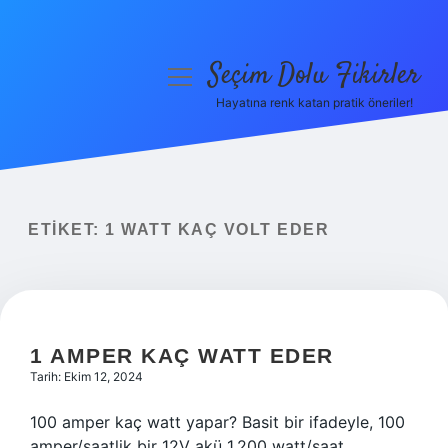
Seçim Dolu Fikirler
menüyü
aç
Hayatına renk katan pratik öneriler!
Anasayfa
Gizlilik Politikası
Yasal Uyarı
ETIKET:
1 WATT KAÇ VOLT EDER
Hakkımızda
1 AMPER KAÇ WATT EDER
Tarih: Ekim 12, 2024
100 amper kaç watt yapar? Basit bir ifadeyle, 100
amper/saatlik bir 12V akü 1.200 watt/saat