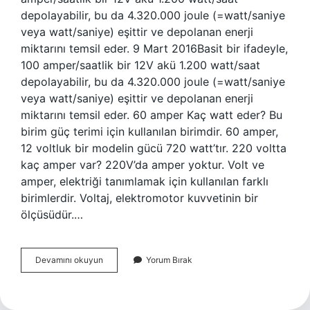
depolayabilir, bu da 4.320.000 joule (=watt/saniye
veya watt/saniye) eşittir ve depolanan enerji
miktarını temsil eder. 9 Mart 2016Basit bir ifadeyle,
100 amper/saatlik bir 12V akü 1.200 watt/saat
depolayabilir, bu da 4.320.000 joule (=watt/saniye
veya watt/saniye) eşittir ve depolanan enerji
miktarını temsil eder. 60 amper Kaç watt eder? Bu
birim güç terimi için kullanılan birimdir. 60 amper,
12 voltluk bir modelin gücü 720 watt’tır. 220 voltta
kaç amper var? 220V’da amper yoktur. Volt ve
amper, elektriği tanımlamak için kullanılan farklı
birimlerdir. Voltaj, elektromotor kuvvetinin bir
ölçüsüdür.…
1
Devamını okuyun
Yorum Bırak
Amper
Kaç
Watt
Eder