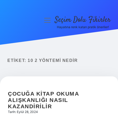
Seçim Dolu Fikirler
menüyü
aç
Hayatına renk katan pratik öneriler!
Anasayfa
Gizlilik Politikası
Yasal Uyarı
ETIKET:
10 2 YÖNTEMI NEDIR
Hakkımızda
ÇOCUĞA KITAP OKUMA
ALIŞKANLIĞI NASIL
KAZANDIRILIR
Tarih: Eylül 28, 2024