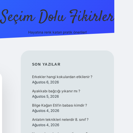
Seçim Dolu Fikirler
Hayatına renk katan pratik öneriler!
piabellacasino
SIDEBAR
SON YAZILAR
Erkekler hangi kokulardan etkilenir ?
Ağustos 6, 2026
Ayakkabı bağcığı yıkanır mı ?
Ağustos 5, 2026
Bilge Kağan Etil’in babası kimdir ?
Ağustos 4, 2026
Anlatım teknikleri nelerdir 8. sınıf ?
Ağustos 4, 2026