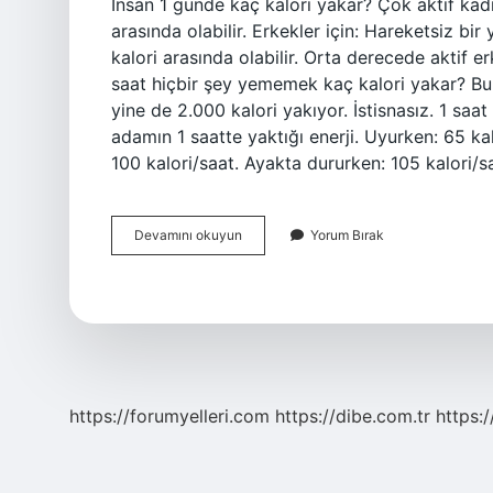
İnsan 1 günde kaç kalori yakar? Çok aktif kadı
arasında olabilir. Erkekler için: Hareketsiz bi
kalori arasında olabilir. Orta derecede aktif er
saat hiçbir şey yememek kaç kalori yakar? Bul
yine de 2.000 kalori yakıyor. İstisnasız. 1 saa
adamın 1 saatte yaktığı enerji. Uyurken: 65 ka
100 kalori/saat. Ayakta dururken: 105 kalori/
Bir
Devamını okuyun
Yorum Bırak
Insan
Günde
Ne
Kadar
Enerji
Harcar
https://forumyelleri.com
https://dibe.com.tr
https: