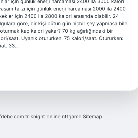
nlar için günlük enerji harcaması 2400 ila 3000 kalori
r yaşam tarzı için günlük enerji harcaması 2000 ila 2400
kekler için 2400 ila 2800 kalori arasında olabilir. 24
gulara göre, bir kişi bütün gün hiçbir şey yapmasa bile
t oturmak kaç kalori yakar? 70 kg ağırlığındaki bir
lori/saat. Uyanık otururken: 75 kalori/saat. Otururken:
saat. 33…
//debe.com.tr
knight online
nttgame
Sitemap