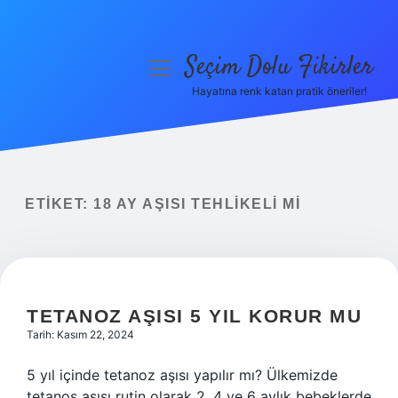
Seçim Dolu Fikirler
menüyü
aç
Hayatına renk katan pratik öneriler!
Anasayfa
Gizlilik Politikası
Yasal Uyarı
ETIKET:
18 AY AŞISI TEHLIKELI MI
Hakkımızda
TETANOZ AŞISI 5 YIL KORUR MU
Tarih: Kasım 22, 2024
5 yıl içinde tetanoz aşısı yapılır mı? Ülkemizde
tetanos aşısı rutin olarak 2, 4 ve 6 aylık bebeklerde