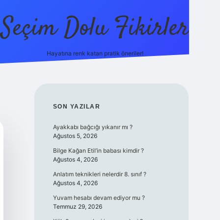
Seçim Dolu Fikirler
Hayatına renk katan pratik öneriler!
piabellacasino
SIDEBAR
SON YAZILAR
Ayakkabı bağcığı yıkanır mı ?
Ağustos 5, 2026
Bilge Kağan Etil’in babası kimdir ?
Ağustos 4, 2026
Anlatım teknikleri nelerdir 8. sınıf ?
Ağustos 4, 2026
Yuvam hesabı devam ediyor mu ?
Temmuz 29, 2026