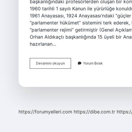
başkanlığındaki profesörlerden oluşan bir ko
1960 tarihli 1 sayılı Kanun ile yürürlüğe konu
1961 Anayasası, 1924 Anayasası’ndaki “güçler b
“parlamenter hükümet” sistemini terk ederek, 
“parlamenter rejimi” getirmiştir (Genel Açıkla
Orhan Aldıkaçtı başkanlığında 15 üyeli bir A
hazırlanan…
1961
Devamını okuyun
Yorum Bırak
Anayasasını
Kim
Yaptı
https://forumyelleri.com
https://dibe.com.tr
https: