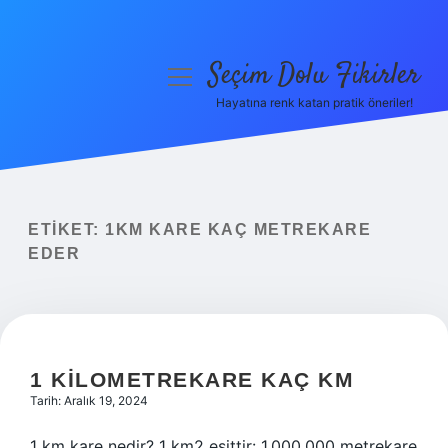
Seçim Dolu Fikirler
menüyü
aç
Hayatına renk katan pratik öneriler!
Anasayfa
Gizlilik Politikası
Yasal Uyarı
ETIKET:
1KM KARE KAÇ METREKARE
EDER
Hakkımızda
1 KILOMETREKARE KAÇ KM
Tarih: Aralık 19, 2024
1 km kare nedir? 1 km2 eşittir: 1.000.000 metrekare