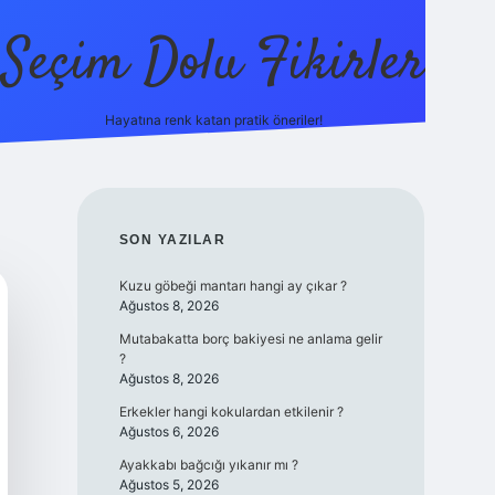
Seçim Dolu Fikirler
Hayatına renk katan pratik öneriler!
piabellacasino
SIDEBAR
SON YAZILAR
Kuzu göbeği mantarı hangi ay çıkar ?
Ağustos 8, 2026
Mutabakatta borç bakiyesi ne anlama gelir
?
Ağustos 8, 2026
Erkekler hangi kokulardan etkilenir ?
Ağustos 6, 2026
Ayakkabı bağcığı yıkanır mı ?
Ağustos 5, 2026