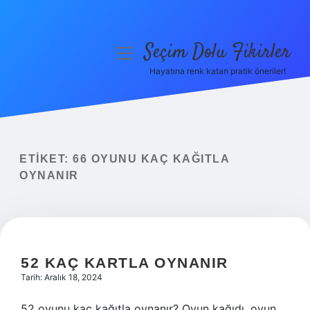
Seçim Dolu Fikirler
menüyü
aç
Hayatına renk katan pratik öneriler!
Anasayfa
Gizlilik Politikası
Yasal Uyarı
ETIKET:
66 OYUNU KAÇ KAĞITLA
OYNANIR
Hakkımızda
52 KAÇ KARTLA OYNANIR
Tarih: Aralık 18, 2024
52 oyunu kaç kağıtla oynanır? Oyun kağıdı, oyun