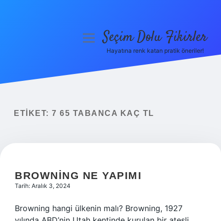
Seçim Dolu Fikirler
menüyü
aç
Hayatına renk katan pratik öneriler!
Anasayfa
Gizlilik Politikası
Yasal Uyarı
ETIKET:
7 65 TABANCA KAÇ TL
Hakkımızda
BROWNING NE YAPIMI
Tarih: Aralık 3, 2024
Browning hangi ülkenin malı? Browning, 1927
yılında ABD’nin Utah kentinde kurulan bir ateşli