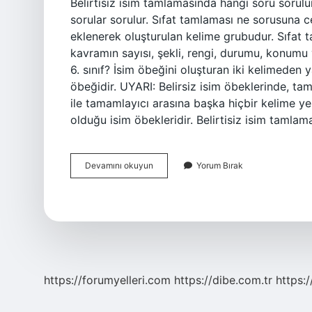
Belirtisiz isim tamlamasında hangi soru sorulur
sorular sorulur. Sıfat tamlaması ne sorusuna c
eklenerek oluşturulan kelime grubudur. Sıfat t
kavramın sayısı, şekli, rengi, durumu, konumu v
6. sınıf? İsim öbeğini oluşturan iki kelimeden 
öbeğidir. UYARI: Belirsiz isim öbeklerinde, t
ile tamamlayıcı arasına başka hiçbir kelime yerl
olduğu isim öbekleridir. Belirtisiz isim tamla
Belirtisiz
Devamını okuyun
Yorum Bırak
Isim
Tamlaması
Ne
Sorusu
Sorulur
https://forumyelleri.com
https://dibe.com.tr
https: