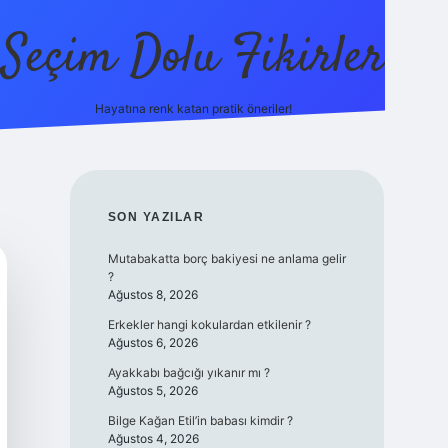
Seçim Dolu Fikirler
Hayatına renk katan pratik öneriler!
piabellacasino
SIDEBAR
SON YAZILAR
Mutabakatta borç bakiyesi ne anlama gelir
?
Ağustos 8, 2026
Erkekler hangi kokulardan etkilenir ?
Ağustos 6, 2026
Ayakkabı bağcığı yıkanır mı ?
Ağustos 5, 2026
Bilge Kağan Etil’in babası kimdir ?
Ağustos 4, 2026