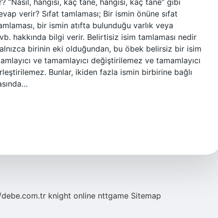
? “Nasıl, hangisi, kaç tane, hangisi, kaç tane” gibi
evap verir? Sıfat tamlaması; Bir ismin önüne sıfat
amlaması, bir ismin atıfta bulunduğu varlık veya
b. hakkında bilgi verir. Belirtisiz isim tamlaması nedir
yalnızca birinin eki olduğundan, bu öbek belirsiz bir isim
amamlayıcı ve tamamlayıcı değiştirilemez ve tamamlayıcı
eştirilemez. Bunlar, ikiden fazla ismin birbirine bağlı
masında…
//debe.com.tr
knight online
nttgame
Sitemap