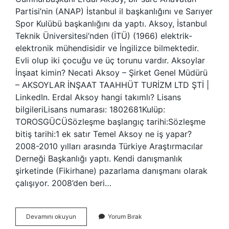
Partisi’nin (ANAP) İstanbul il başkanlığını ve Sarıyer
Spor Kulübü başkanlığını da yaptı. Aksoy, İstanbul
Teknik Üniversitesi’nden (İTÜ) (1966) elektrik-
elektronik mühendisidir ve İngilizce bilmektedir.
Evli olup iki çocuğu ve üç torunu vardır. Aksoylar
İnşaat kimin? Necati Aksoy – Şirket Genel Müdürü
– AKSOYLAR İNŞAAT TAAHHÜT TURİZM LTD ŞTİ |
LinkedIn. Erdal Aksoy hangi takımlı? Lisans
bilgileriLisans numarası: 1802681Kulüp:
TOROSGÜCÜSözleşme başlangıç ​​tarihi:Sözleşme
bitiş tarihi:1 ek satır Temel Aksoy ne iş yapar?
2008-2010 yılları arasında Türkiye Araştırmacılar
Derneği Başkanlığı yaptı. Kendi danışmanlık
şirketinde (Fikirhane) pazarlama danışmanı olarak
çalışıyor. 2008’den beri…
Erdal
Devamını okuyun
Yorum Bırak
Aksoy