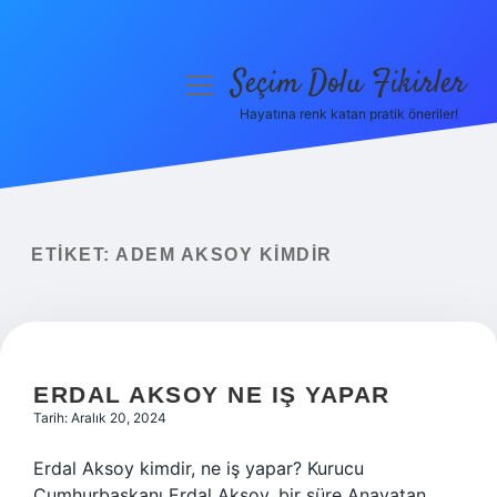
Seçim Dolu Fikirler
menüyü
aç
Hayatına renk katan pratik öneriler!
Anasayfa
Gizlilik Politikası
Yasal Uyarı
ETIKET:
ADEM AKSOY KIMDIR
Hakkımızda
ERDAL AKSOY NE IŞ YAPAR
Tarih: Aralık 20, 2024
Erdal Aksoy kimdir, ne iş yapar? Kurucu
Cumhurbaşkanı Erdal Aksoy, bir süre Anavatan