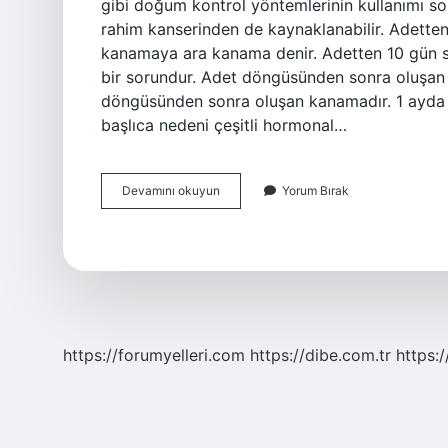
gibi doğum kontrol yöntemlerinin kullanımı s
rahim kanserinden de kaynaklanabilir. Adette
kanamaya ara kanama denir. Adetten 10 gün 
bir sorundur. Adet döngüsünden sonra oluşan
döngüsünden sonra oluşan kanamadır. 1 ayda 
başlıca nedeni çeşitli hormonal…
10
Devamını okuyun
Yorum Bırak
Gün
Arayla
Adet
Olunur
Mu
https://forumyelleri.com
https://dibe.com.tr
https: