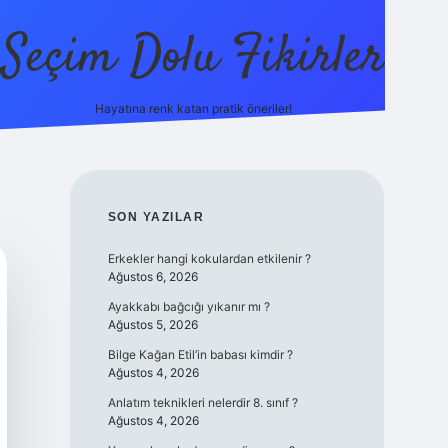
Seçim Dolu Fikirler
Hayatına renk katan pratik öneriler!
piabellacasino
SIDEBAR
SON YAZILAR
Erkekler hangi kokulardan etkilenir ?
Ağustos 6, 2026
Ayakkabı bağcığı yıkanır mı ?
Ağustos 5, 2026
Bilge Kağan Etil’in babası kimdir ?
Ağustos 4, 2026
Anlatım teknikleri nelerdir 8. sınıf ?
Ağustos 4, 2026