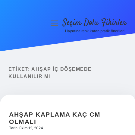
Seçim Dolu Fikirler
menüyü
aç
Hayatına renk katan pratik öneriler!
Anasayfa
Gizlilik Politikası
Yasal Uyarı
ETIKET:
AHŞAP IÇ DÖŞEMEDE
KULLANILIR MI
Hakkımızda
AHŞAP KAPLAMA KAÇ CM
OLMALI
Tarih: Ekim 12, 2024