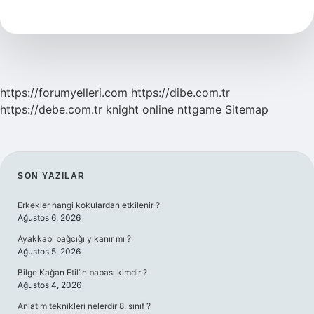
Kaç
Cm
Olmalı
https://forumyelleri.com
https://dibe.com.tr
https://debe.com.tr
knight online
nttgame
Sitemap
SIDEBAR
SON YAZILAR
Erkekler hangi kokulardan etkilenir ?
Ağustos 6, 2026
Ayakkabı bağcığı yıkanır mı ?
Ağustos 5, 2026
Bilge Kağan Etil’in babası kimdir ?
Ağustos 4, 2026
Anlatım teknikleri nelerdir 8. sınıf ?