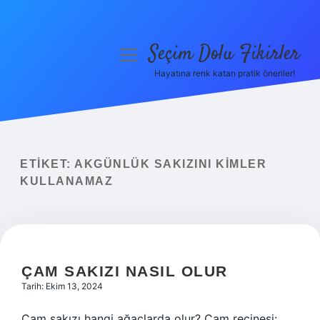
Seçim Dolu Fikirler
menüyü
aç
Hayatına renk katan pratik öneriler!
Anasayfa
Gizlilik Politikası
Yasal Uyarı
ETIKET:
AKGÜNLÜK SAKIZINI KIMLER
KULLANAMAZ
Hakkımızda
ÇAM SAKIZI NASIL OLUR
Tarih: Ekim 13, 2024
Çam sakızı hangi ağaçlarda olur? Çam reçinesi: