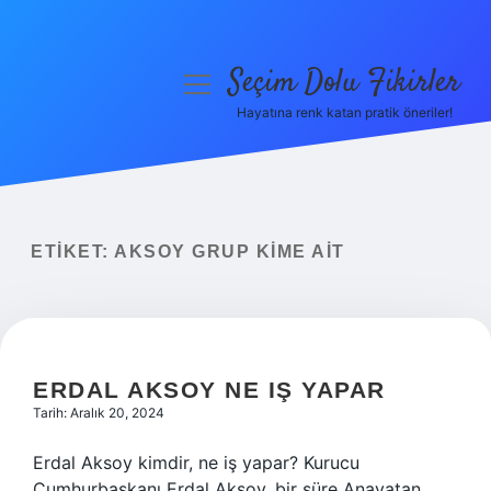
Seçim Dolu Fikirler
menüyü
aç
Hayatına renk katan pratik öneriler!
Anasayfa
Gizlilik Politikası
Yasal Uyarı
ETIKET:
AKSOY GRUP KIME AIT
Hakkımızda
ERDAL AKSOY NE IŞ YAPAR
Tarih: Aralık 20, 2024
Erdal Aksoy kimdir, ne iş yapar? Kurucu
Cumhurbaşkanı Erdal Aksoy, bir süre Anavatan