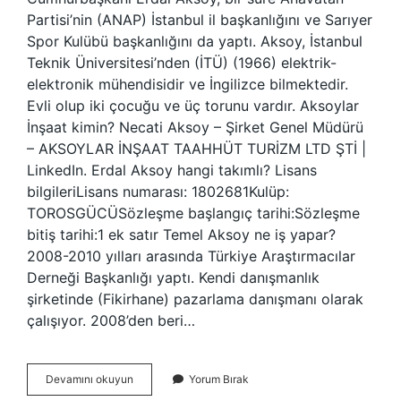
Partisi’nin (ANAP) İstanbul il başkanlığını ve Sarıyer
Spor Kulübü başkanlığını da yaptı. Aksoy, İstanbul
Teknik Üniversitesi’nden (İTÜ) (1966) elektrik-
elektronik mühendisidir ve İngilizce bilmektedir.
Evli olup iki çocuğu ve üç torunu vardır. Aksoylar
İnşaat kimin? Necati Aksoy – Şirket Genel Müdürü
– AKSOYLAR İNŞAAT TAAHHÜT TURİZM LTD ŞTİ |
LinkedIn. Erdal Aksoy hangi takımlı? Lisans
bilgileriLisans numarası: 1802681Kulüp:
TOROSGÜCÜSözleşme başlangıç ​​tarihi:Sözleşme
bitiş tarihi:1 ek satır Temel Aksoy ne iş yapar?
2008-2010 yılları arasında Türkiye Araştırmacılar
Derneği Başkanlığı yaptı. Kendi danışmanlık
şirketinde (Fikirhane) pazarlama danışmanı olarak
çalışıyor. 2008’den beri…
Erdal
Devamını okuyun
Yorum Bırak
Aksoy