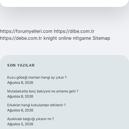
Saç
Rengi
Kimlere
Yakışır
https://forumyelleri.com
https://dibe.com.tr
https://debe.com.tr
knight online
nttgame
Sitemap
SIDEBAR
SON YAZILAR
Kuzu göbeği mantarı hangi ay çıkar ?
Ağustos 8, 2026
Mutabakatta borç bakiyesi ne anlama gelir ?
Ağustos 8, 2026
Erkekler hangi kokulardan etkilenir ?
Ağustos 6, 2026
Ayakkabı bağcığı yıkanır mı ?
Ağustos 5, 2026