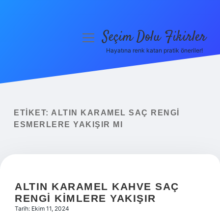
Seçim Dolu Fikirler
menüyü
aç
Hayatına renk katan pratik öneriler!
Anasayfa
Gizlilik Politikası
Yasal Uyarı
ETIKET:
ALTIN KARAMEL SAÇ RENGI
ESMERLERE YAKIŞIR MI
Hakkımızda
ALTIN KARAMEL KAHVE SAÇ
RENGI KIMLERE YAKIŞIR
Tarih: Ekim 11, 2024