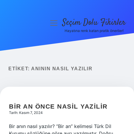
Seçim Dolu Fikirler
menüyü
aç
Hayatına renk katan pratik öneriler!
Anasayfa
Gizlilik Politikası
Yasal Uyarı
ETIKET:
ANININ NASIL YAZILIR
Hakkımızda
BIR AN ÖNCE NASIL YAZILIR
Tarih: Kasım 7, 2024
Bir anın nasıl yazılır? “Bir an” kelimesi Türk Dil
Kurumu sözlüğüne göre ayrı yazılmıştır. Doğru