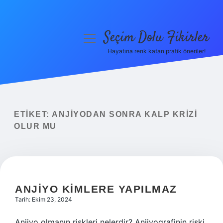
Seçim Dolu Fikirler
menüyü
aç
Hayatına renk katan pratik öneriler!
Anasayfa
Gizlilik Politikası
Yasal Uyarı
ETIKET:
ANJIYODAN SONRA KALP KRIZI
OLUR MU
Hakkımızda
ANJIYO KIMLERE YAPILMAZ
Tarih: Ekim 23, 2024
Anjiyo olmanın riskleri nelerdir? Anjiyografinin riski