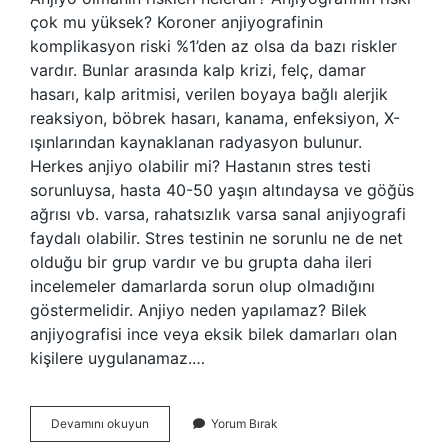
çok mu yüksek? Koroner anjiyografinin
komplikasyon riski %1’den az olsa da bazı riskler
vardır. Bunlar arasında kalp krizi, felç, damar
hasarı, kalp aritmisi, verilen boyaya bağlı alerjik
reaksiyon, böbrek hasarı, kanama, enfeksiyon, X-
ışınlarından kaynaklanan radyasyon bulunur.
Herkes anjiyo olabilir mi? Hastanın stres testi
sorunluysa, hasta 40-50 yaşın altındaysa ve göğüs
ağrısı vb. varsa, rahatsızlık varsa sanal anjiyografi
faydalı olabilir. Stres testinin ne sorunlu ne de net
olduğu bir grup vardır ve bu grupta daha ileri
incelemeler damarlarda sorun olup olmadığını
göstermelidir. Anjiyo neden yapılamaz? Bilek
anjiyografisi ince veya eksik bilek damarları olan
kişilere uygulanamaz.…
Anjiyo
Devamını okuyun
Yorum Bırak
Kimlere