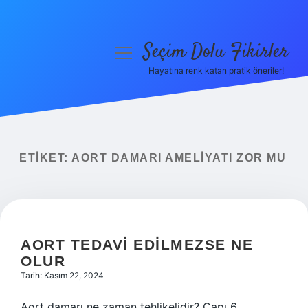
Seçim Dolu Fikirler
menüyü
aç
Hayatına renk katan pratik öneriler!
Anasayfa
Gizlilik Politikası
Yasal Uyarı
ETIKET:
AORT DAMARI AMELIYATI ZOR MU
Hakkımızda
AORT TEDAVI EDILMEZSE NE
OLUR
Tarih: Kasım 22, 2024
Aort damarı ne zaman tehlikelidir? Çapı 6