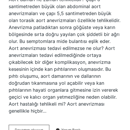
santimetreden büyük olan abdominal aort
anevrizmaları ve çapı 5,5 santimetreden büyük
olan torasik aort anevrizmaları özellikle tehlikelidir.
Anevrizma patladıktan sonra göğüste veya karın
bölgesinde sırta doğru yayılan çok şiddetli bir ağrı
olur. Bu semptomlara mide bulantısı eşlik eder.
Aort anevrizması tedavi edilmezse ne olur? Aort
anevrizmaları tedavi edilmediğinde ortaya
çıkabilecek bir diğer komplikasyon, anevrizma
kesesinin içinde kan pıhtılarının oluşmasıdır. Bu
pıhtı oluşumu, aort damarının ve dallarının
doğrudan tıkanmasına yol açabilir veya kan
pıhtılarının hayati organlara gitmesine izin vererek
geçici ve kalıcı organ yetmezliğine neden olabilir.
Aort hastalığı tehlikeli mi? Aort anevrizması
genellikle hiçbir…
Aort
Devamını okuyun
Yorum Bırak