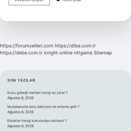
Tedavi
Edilmezse
Ne
Olur
https://forumyelleri.com
https://dibe.com.tr
https://debe.com.tr
knight online
nttgame
Sitemap
SIDEBAR
SON YAZILAR
Kuzu göbeği mantarı hangi ay çıkar ?
Ağustos 8, 2026
Mutabakatta borç bakiyesi ne anlama gelir ?
Ağustos 8, 2026
Erkekler hangi kokulardan etkilenir ?
Ağustos 6, 2026