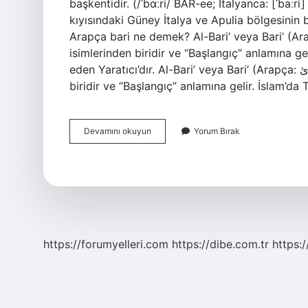
başkentidir. (/ˈbɑːri/ BAR-ee; İtalyanca: [ˈbaːr
kıyısındaki Güney İtalya ve Apulia bölgesinin b
Arapça bari ne demek? Al-Bari’ veya Bari’ (Arapça: البارئ), İslam’da Tanrı’nın (Arap
isimlerinden biridir ve “Başlangıç” anlamına ge
eden Yaratıcı’dır. Al-Bari’ veya Bari’ (Arapça: البارئ), İslam’da Tanrı’nın (Arapça: Allah) isimlerinden
biridir ve “Başlangıç” anlamına gelir. İslam’da 
Bari
Devamını okuyun
Yorum Bırak
Hangi
Anlamda
Kullanılır
https://forumyelleri.com
https://dibe.com.tr
https: