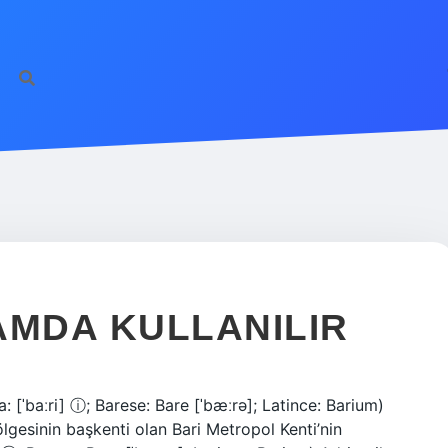
AMDA KULLANILIR
a: [ˈbaːri] ⓘ; Barese: Bare [ˈbæːrə]; Latince: Barium)
ölgesinin başkenti olan Bari Metropol Kenti’nin