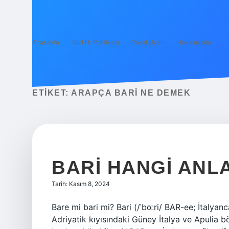
Anasayfa
Gizlilik Politikası
Yasal Uyarı
Hakkımızda
ETIKET:
ARAPÇA BARI NE DEMEK
BARI HANGI ANL
Tarih: Kasım 8, 2024
Bare mi bari mi? Bari (/ˈbɑːri/ BAR-ee; İtalyanc
Adriyatik kıyısındaki Güney İtalya ve Apulia b