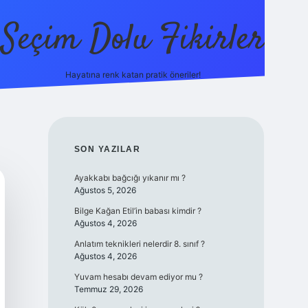
Seçim Dolu Fikirler
Hayatına renk katan pratik öneriler!
piabellacasino
SIDEBAR
SON YAZILAR
Ayakkabı bağcığı yıkanır mı ?
Ağustos 5, 2026
Bilge Kağan Etil’in babası kimdir ?
Ağustos 4, 2026
Anlatım teknikleri nelerdir 8. sınıf ?
Ağustos 4, 2026
Yuvam hesabı devam ediyor mu ?
Temmuz 29, 2026