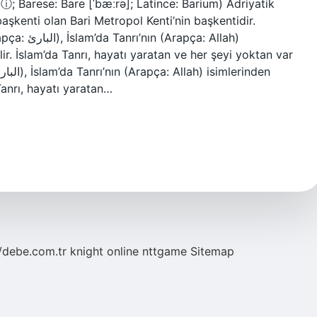
i] ⓘ; Barese: Bare [ˈbæːrə]; Latince: Barium) Adriyatik
aşkenti olan Bari Metropol Kenti’nin başkentidir.
ça: Allah)
lir. İslam’da Tanrı, hayatı yaratan ve her şeyi yoktan var
Tanrı, hayatı yaratan…
//debe.com.tr
knight online
nttgame
Sitemap