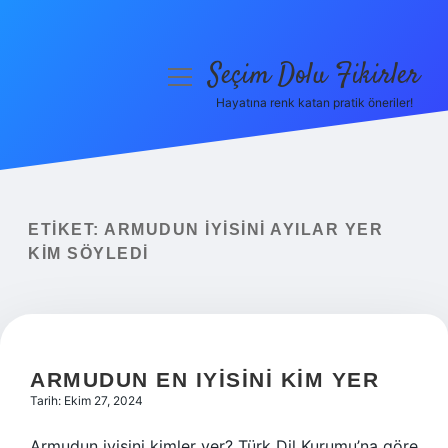
Seçim Dolu Fikirler
menüyü
aç
Hayatına renk katan pratik öneriler!
Anasayfa
Gizlilik Politikası
Yasal Uyarı
ETIKET:
ARMUDUN IYISINI AYILAR YER
KIM SÖYLEDI
Hakkımızda
ARMUDUN EN IYISINI KIM YER
Tarih: Ekim 27, 2024
Armudun iyisini kimler yer? Türk Dil Kurumu’na göre