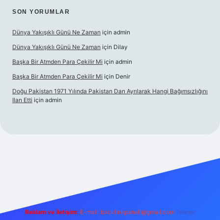
SON YORUMLAR
Dünya Yakışıklı Günü Ne Zaman
için
admin
Dünya Yakışıklı Günü Ne Zaman
için
Dilay
Başka Bir Atmden Para Çekilir Mi
için
admin
Başka Bir Atmden Para Çekilir Mi
için
Denir
Doğu Pakistan 1971 Yılında Pakistan Dan Ayrılarak Hangi Bağımsızlığını
Ilan Etti
için
admin
asino
Reklam ve İletişim:
E-mail:
backlinkpaneli@gmail.com
Teams: