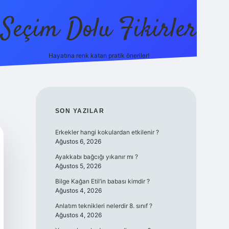
Seçim Dolu Fikirler
Hayatına renk katan pratik öneriler!
SIDEBAR
SON YAZILAR
Erkekler hangi kokulardan etkilenir ?
Ağustos 6, 2026
Ayakkabı bağcığı yıkanır mı ?
Ağustos 5, 2026
Bilge Kağan Etil’in babası kimdir ?
Ağustos 4, 2026
Anlatım teknikleri nelerdir 8. sınıf ?
Ağustos 4, 2026