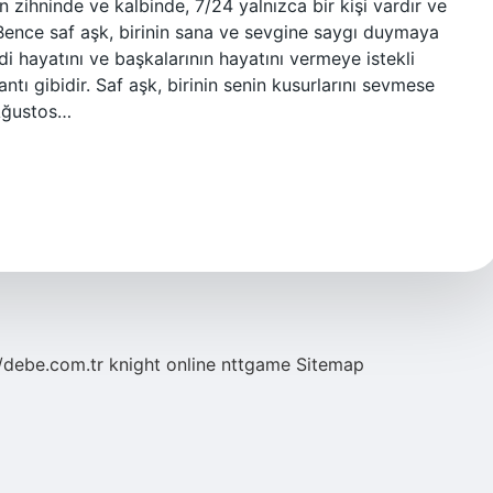
in zihninde ve kalbinde, 7/24 yalnızca bir kişi vardır ve
Bence saf aşk, birinin sana ve sevgine saygı duymaya
ndi hayatını ve başkalarının hayatını vermeye istekli
tı gibidir. Saf aşk, birinin senin kusurlarını sevmese
 Ağustos…
//debe.com.tr
knight online
nttgame
Sitemap