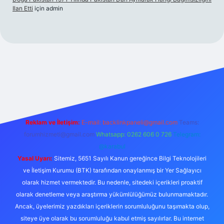
Ilan Etti
için
admin
Reklam ve İletişim:
E-mail:
backlinkpaneli@gmail.com
Teams:
forumhizmeti@gmail.com
Whatsapp: 0262 606 0 726
Telegram:
@karabul
Yasal Uyarı:
Sitemiz, 5651 Sayılı Kanun gereğince Bilgi Teknolojileri
ve İletişim Kurumu (BTK) tarafından onaylanmış bir Yer Sağlayıcı
olarak hizmet vermektedir. Bu nedenle, sitedeki içerikleri proaktif
olarak denetleme veya araştırma yükümlülüğümüz bulunmamaktadır.
Ancak, üyelerimiz yazdıkları içeriklerin sorumluluğunu taşımakta olup,
siteye üye olarak bu sorumluluğu kabul etmiş sayılırlar. Bu internet