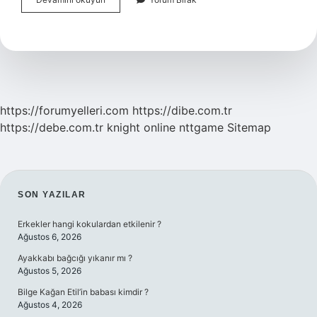
Kim
Tarafından
Yazılmıştır
https://forumyelleri.com
https://dibe.com.tr
https://debe.com.tr
knight online
nttgame
Sitemap
SIDEBAR
SON YAZILAR
Erkekler hangi kokulardan etkilenir ?
Ağustos 6, 2026
Ayakkabı bağcığı yıkanır mı ?
Ağustos 5, 2026
Bilge Kağan Etil’in babası kimdir ?
Ağustos 4, 2026