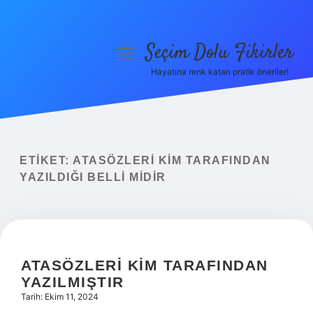
Seçim Dolu Fikirler
menüyü
aç
Hayatına renk katan pratik öneriler!
Anasayfa
Gizlilik Politikası
Yasal Uyarı
ETIKET:
ATASÖZLERI KIM TARAFINDAN
YAZILDIĞI BELLI MIDIR
Hakkımızda
ATASÖZLERI KIM TARAFINDAN
YAZILMIŞTIR
Tarih: Ekim 11, 2024