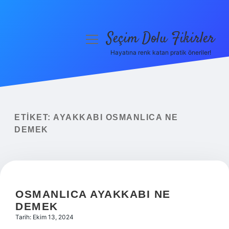
Seçim Dolu Fikirler
menüyü
aç
Hayatına renk katan pratik öneriler!
Anasayfa
Gizlilik Politikası
Yasal Uyarı
ETIKET:
AYAKKABI OSMANLICA NE
DEMEK
Hakkımızda
OSMANLICA AYAKKABI NE
DEMEK
Tarih: Ekim 13, 2024