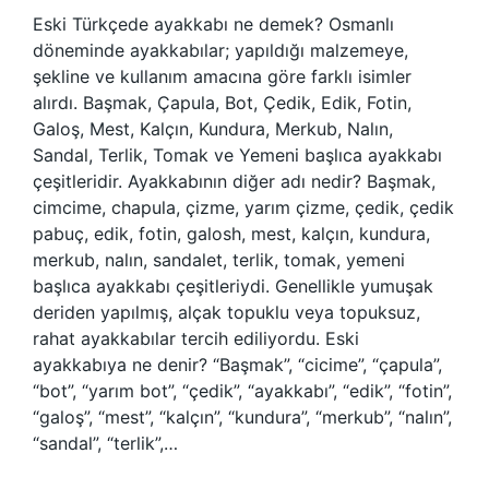
Eski Türkçede ayakkabı ne demek? Osmanlı
döneminde ayakkabılar; yapıldığı malzemeye,
şekline ve kullanım amacına göre farklı isimler
alırdı. Başmak, Çapula, Bot, Çedik, Edik, Fotin,
Galoş, Mest, Kalçın, Kundura, Merkub, Nalın,
Sandal, Terlik, Tomak ve Yemeni başlıca ayakkabı
çeşitleridir. Ayakkabının diğer adı nedir? Başmak,
cimcime, chapula, çizme, yarım çizme, çedik, çedik
pabuç, edik, fotin, galosh, mest, kalçın, kundura,
merkub, nalın, sandalet, terlik, tomak, yemeni
başlıca ayakkabı çeşitleriydi. Genellikle yumuşak
deriden yapılmış, alçak topuklu veya topuksuz,
rahat ayakkabılar tercih ediliyordu. Eski
ayakkabıya ne denir? “Başmak”, “cicime”, “çapula”,
“bot”, “yarım bot”, “çedik”, “ayakkabı”, “edik”, “fotin”,
“galoş”, “mest”, “kalçın”, “kundura”, “merkub”, “nalın”,
“sandal”, “terlik”,…