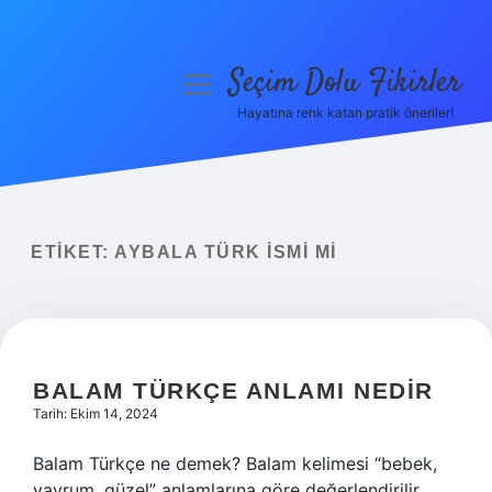
Seçim Dolu Fikirler
menüyü
aç
Hayatına renk katan pratik öneriler!
Anasayfa
Gizlilik Politikası
Yasal Uyarı
ETIKET:
AYBALA TÜRK ISMI MI
Hakkımızda
BALAM TÜRKÇE ANLAMI NEDIR
Tarih: Ekim 14, 2024
Balam Türkçe ne demek? Balam kelimesi “bebek,
yavrum, güzel” anlamlarına göre değerlendirilir.