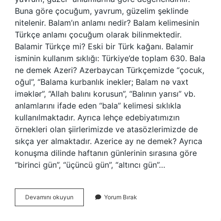
Buna göre çocuğum, yavrum, güzelim şeklinde
nitelenir. Balam’ın anlamı nedir? Balam kelimesinin
Türkçe anlamı çocuğum olarak bilinmektedir.
Balamir Türkçe mi? Eski bir Türk kağanı. Balamir
isminin kullanım sıklığı: Türkiye’de toplam 630. Bala
ne demek Azeri? Azerbaycan Türkçemizde “çocuk,
oğul”, “Balama kurbanlık inekler; Balam nə vaxt
iməklər”, “Allah balını korusun”, “Balının yarısı” vb.
anlamlarını ifade eden “bala” kelimesi sıklıkla
kullanılmaktadır. Ayrıca lehçe edebiyatımızın
örnekleri olan şiirlerimizde ve atasözlerimizde de
sıkça yer almaktadır. Azerice ay ne demek? Ayrıca
konuşma dilinde haftanın günlerinin sırasına göre
“birinci gün”, “üçüncü gün”, “altıncı gün”…
Balam
Devamını okuyun
Yorum Bırak
Türkçe
Anlamı