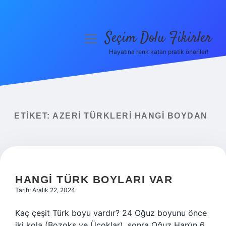
Seçim Dolu Fikirler
menüyü
aç
Hayatına renk katan pratik öneriler!
Anasayfa
Gizlilik Politikası
Yasal Uyarı
ETIKET:
AZERI TÜRKLERI HANGI BOYDAN
Hakkımızda
HANGI TÜRK BOYLARI VAR
Tarih: Aralık 22, 2024
Kaç çeşit Türk boyu vardır? 24 Oğuz boyunu önce
iki kola (Bozoks ve Üçoklar), sonra Oğuz Han’ın 6