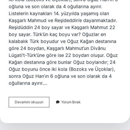
oğluna ve son olarak da 4 oğullarına ayırır.
Listelerin kaynakları 14. yüzyılda yaşamış olan
Kaşgarlı Mahmud ve Reşideddin’e dayanmaktadır.
Reşidüddin 24 boy sayar ve Kaşgarlı Mahmut 22
boy sayar. Türk’ün kaç boyu var? Oğuzlar en
kalabalık Türk boyudur ve Oğuz Kağan destanına
göre 24 boydan, Kaşgarlı Mahmut’un Divânu
Lügati’t-Türk’üne göre ise 22 boydan oluşur. Oğuz
Kağan destanına göre bunlar Oğuz boylarıdır; 24
Oğuz boyunu önce iki kola (Bozoks ve Üçoklar),
sonra Oğuz Han’ın 6 oğluna ve son olarak da 4
oğullarına ayırır.…
Hangi
Devamını okuyun
Yorum Bırak
Türk
Boyları
Var