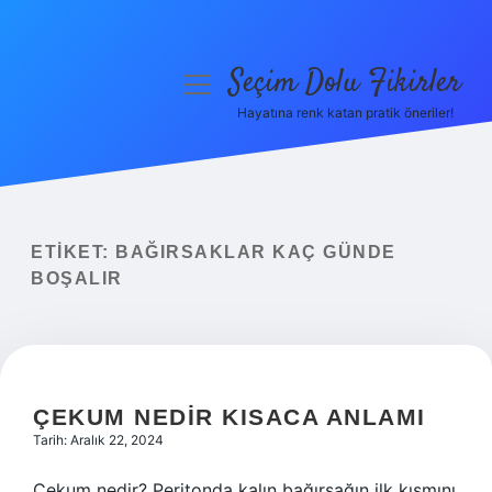
Seçim Dolu Fikirler
menüyü
aç
Hayatına renk katan pratik öneriler!
Anasayfa
Gizlilik Politikası
Yasal Uyarı
ETIKET:
BAĞIRSAKLAR KAÇ GÜNDE
BOŞALIR
Hakkımızda
ÇEKUM NEDIR KISACA ANLAMI
Tarih: Aralık 22, 2024
Çekum nedir? Peritonda kalın bağırsağın ilk kısmını