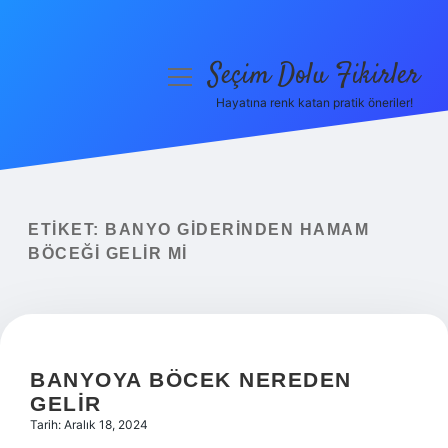
Seçim Dolu Fikirler
menüyü
aç
Hayatına renk katan pratik öneriler!
Anasayfa
Gizlilik Politikası
Yasal Uyarı
ETIKET:
BANYO GIDERINDEN HAMAM
BÖCEĞI GELIR MI
Hakkımızda
BANYOYA BÖCEK NEREDEN
GELIR
Tarih: Aralık 18, 2024