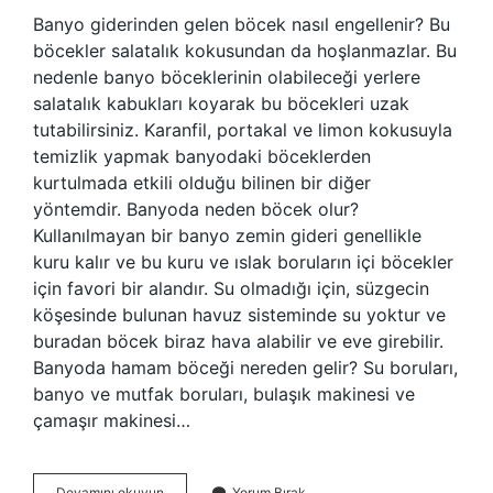
Banyo giderinden gelen böcek nasıl engellenir? Bu
böcekler salatalık kokusundan da hoşlanmazlar. Bu
nedenle banyo böceklerinin olabileceği yerlere
salatalık kabukları koyarak bu böcekleri uzak
tutabilirsiniz. Karanfil, portakal ve limon kokusuyla
temizlik yapmak banyodaki böceklerden
kurtulmada etkili olduğu bilinen bir diğer
yöntemdir. Banyoda neden böcek olur?
Kullanılmayan bir banyo zemin gideri genellikle
kuru kalır ve bu kuru ve ıslak boruların içi böcekler
için favori bir alandır. Su olmadığı için, süzgecin
köşesinde bulunan havuz sisteminde su yoktur ve
buradan böcek biraz hava alabilir ve eve girebilir.
Banyoda hamam böceği nereden gelir? Su boruları,
banyo ve mutfak boruları, bulaşık makinesi ve
çamaşır makinesi…
Banyoya
Devamını okuyun
Yorum Bırak