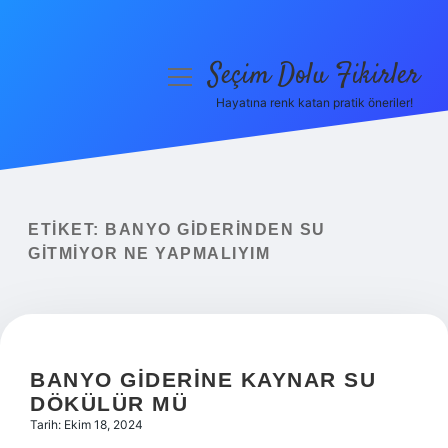
Seçim Dolu Fikirler
menüyü
aç
Hayatına renk katan pratik öneriler!
Anasayfa
Gizlilik Politikası
Yasal Uyarı
ETIKET:
BANYO GIDERINDEN SU
GITMIYOR NE YAPMALIYIM
Hakkımızda
BANYO GIDERINE KAYNAR SU
DÖKÜLÜR MÜ
Tarih: Ekim 18, 2024