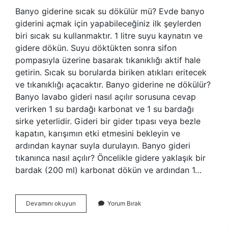
Banyo giderine sıcak su dökülür mü? Evde banyo
giderini açmak için yapabileceğiniz ilk şeylerden
biri sıcak su kullanmaktır. 1 litre suyu kaynatın ve
gidere dökün. Suyu döktükten sonra sifon
pompasıyla üzerine basarak tıkanıklığı aktif hale
getirin. Sıcak su borularda biriken atıkları eritecek
ve tıkanıklığı açacaktır. Banyo giderine ne dökülür?
Banyo lavabo gideri nasıl açılır sorusuna cevap
verirken 1 su bardağı karbonat ve 1 su bardağı
sirke yeterlidir. Gideri bir gider tıpası veya bezle
kapatın, karışımın etki etmesini bekleyin ve
ardından kaynar suyla durulayın. Banyo gideri
tıkanınca nasıl açılır? Öncelikle gidere yaklaşık bir
bardak (200 ml) karbonat dökün ve ardından 1…
Banyo
Devamını okuyun
Yorum Bırak
Giderine
Kaynar