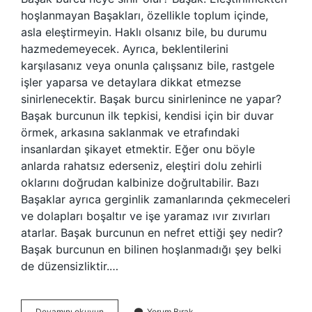
hoşlanmayan Başakları, özellikle toplum içinde,
asla eleştirmeyin. Haklı olsanız bile, bu durumu
hazmedemeyecek. Ayrıca, beklentilerini
karşılasanız veya onunla çalışsanız bile, rastgele
işler yaparsa ve detaylara dikkat etmezse
sinirlenecektir. Başak burcu sinirlenince ne yapar?
Başak burcunun ilk tepkisi, kendisi için bir duvar
örmek, arkasına saklanmak ve etrafındaki
insanlardan şikayet etmektir. Eğer onu böyle
anlarda rahatsız ederseniz, eleştiri dolu zehirli
oklarını doğrudan kalbinize doğrultabilir. Bazı
Başaklar ayrıca gerginlik zamanlarında çekmeceleri
ve dolapları boşaltır ve işe yaramaz ıvır zıvırları
atarlar. Başak burcunun en nefret ettiği şey nedir?
Başak burcunun en bilinen hoşlanmadığı şey belki
de düzensizliktir.…
Başak
Devamını okuyun
Yorum Bırak