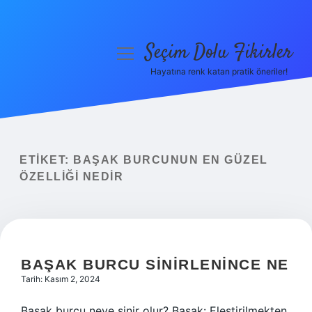
Seçim Dolu Fikirler
menüyü
aç
Hayatına renk katan pratik öneriler!
Anasayfa
Gizlilik Politikası
Yasal Uyarı
ETIKET:
BAŞAK BURCUNUN EN GÜZEL
ÖZELLIĞI NEDIR
Hakkımızda
BAŞAK BURCU SINIRLENINCE NE
Tarih: Kasım 2, 2024
Başak burcu neye sinir olur? Başak: Eleştirilmekten