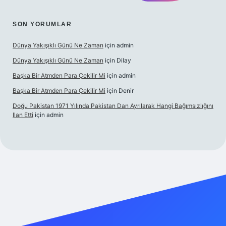
SON YORUMLAR
Dünya Yakışıklı Günü Ne Zaman
için
admin
Dünya Yakışıklı Günü Ne Zaman
için
Dilay
Başka Bir Atmden Para Çekilir Mi
için
admin
Başka Bir Atmden Para Çekilir Mi
için
Denir
Doğu Pakistan 1971 Yılında Pakistan Dan Ayrılarak Hangi Bağımsızlığını
Ilan Etti
için
admin
casino