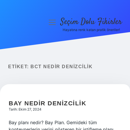
Seçim Dolu Fikirler
menüyü
aç
Hayatına renk katan pratik öneriler!
Anasayfa
Gizlilik Politikası
Yasal Uyarı
ETIKET:
BCT NEDIR DENIZCILIK
Hakkımızda
BAY NEDIR DENIZCILIK
Tarih: Ekim 27, 2024
Bay planı nedir? Bay Plan. Gemideki tüm
konteynerlerin yerini gösteren bir istifleme planı.