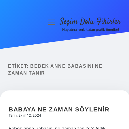
Seçim Dolu Fikirler
menüyü
aç
Hayatına renk katan pratik öneriler!
Anasayfa
Gizlilik Politikası
Yasal Uyarı
ETIKET:
BEBEK ANNE BABASINI NE
ZAMAN TANIR
Hakkımızda
BABAYA NE ZAMAN SÖYLENIR
Tarih: Ekim 12, 2024
Bebek anne babasını ne zaman tanır? 3 Aylık