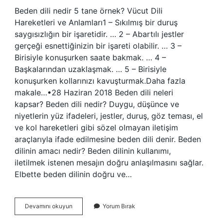
Beden dili nedir 5 tane örnek? Vücut Dili
Hareketleri ve Anlamları1 – Sıkılmış bir duruş
saygısızlığın bir işaretidir. … 2 – Abartılı jestler
gerçeği esnettiğinizin bir işareti olabilir. … 3 –
Birisiyle konuşurken saate bakmak. … 4 –
Başkalarından uzaklaşmak. … 5 – Birisiyle
konuşurken kollarınızı kavuşturmak.Daha fazla
makale…•28 Haziran 2018 Beden dili neleri
kapsar? Beden dili nedir? Duygu, düşünce ve
niyetlerin yüz ifadeleri, jestler, duruş, göz teması, el
ve kol hareketleri gibi sözel olmayan iletişim
araçlarıyla ifade edilmesine beden dili denir. Beden
dilinin amacı nedir? Beden dilinin kullanımı,
iletilmek istenen mesajın doğru anlaşılmasını sağlar.
Elbette beden dilinin doğru ve…
Beden
Devamını okuyun
Yorum Bırak
Dili