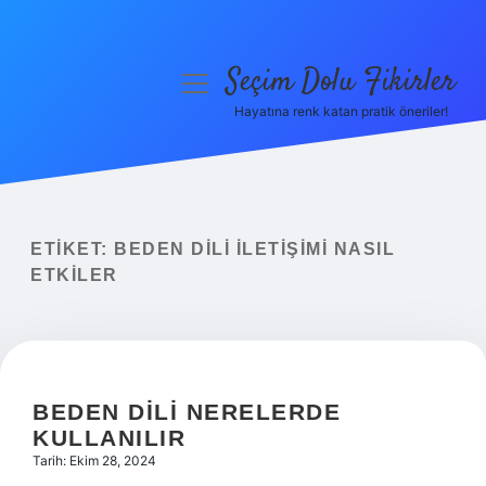
Seçim Dolu Fikirler
menüyü
aç
Hayatına renk katan pratik öneriler!
Anasayfa
Gizlilik Politikası
Yasal Uyarı
ETIKET:
BEDEN DILI ILETIŞIMI NASIL
ETKILER
Hakkımızda
BEDEN DILI NERELERDE
KULLANILIR
Tarih: Ekim 28, 2024