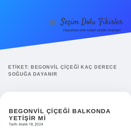
Seçim Dolu Fikirler
menüyü
aç
Hayatına renk katan pratik öneriler!
Anasayfa
Gizlilik Politikası
Yasal Uyarı
ETIKET:
BEGONVIL ÇIÇEĞI KAÇ DERECE
SOĞUĞA DAYANIR
Hakkımızda
BEGONVIL ÇIÇEĞI BALKONDA
YETIŞIR MI
Tarih: Aralık 19, 2024