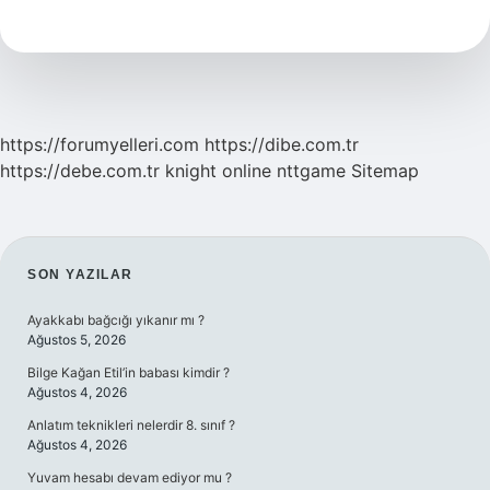
Balkonda
Yetişir
Mi
https://forumyelleri.com
https://dibe.com.tr
https://debe.com.tr
knight online
nttgame
Sitemap
SIDEBAR
SON YAZILAR
Ayakkabı bağcığı yıkanır mı ?
Ağustos 5, 2026
Bilge Kağan Etil’in babası kimdir ?
Ağustos 4, 2026
Anlatım teknikleri nelerdir 8. sınıf ?
Ağustos 4, 2026
Yuvam hesabı devam ediyor mu ?