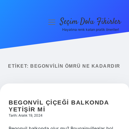
Seçim Dolu Fikirler
menüyü
aç
Hayatına renk katan pratik öneriler!
Anasayfa
Gizlilik Politikası
Yasal Uyarı
ETIKET:
BEGONVILIN ÖMRÜ NE KADARDIR
Hakkımızda
BEGONVIL ÇIÇEĞI BALKONDA
YETIŞIR MI
Tarih: Aralık 19, 2024
Begonvil balkonda olur mu? Bougainvillealar bol