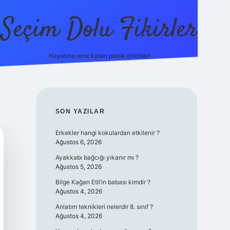
Seçim Dolu Fikirler
Hayatına renk katan pratik öneriler!
piabellacasino
SIDEBAR
SON YAZILAR
Erkekler hangi kokulardan etkilenir ?
Ağustos 6, 2026
Ayakkabı bağcığı yıkanır mı ?
Ağustos 5, 2026
Bilge Kağan Etil’in babası kimdir ?
Ağustos 4, 2026
Anlatım teknikleri nelerdir 8. sınıf ?
Ağustos 4, 2026