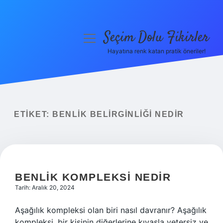
Seçim Dolu Fikirler
menüyü
aç
Hayatına renk katan pratik öneriler!
Anasayfa
Gizlilik Politikası
Yasal Uyarı
ETIKET:
BENLIK BELIRGINLIĞI NEDIR
Hakkımızda
BENLIK KOMPLEKSI NEDIR
Tarih: Aralık 20, 2024
Aşağılık kompleksi olan biri nasıl davranır? Aşağılık
kompleksi, bir kişinin diğerlerine kıyasla yetersiz ve