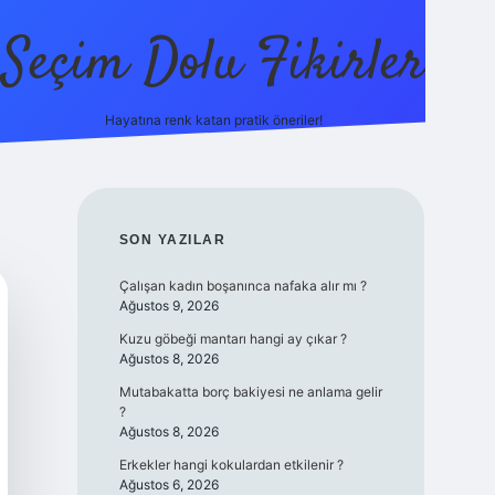
Seçim Dolu Fikirler
Hayatına renk katan pratik öneriler!
piabellacasino
SIDEBAR
SON YAZILAR
Çalışan kadın boşanınca nafaka alır mı ?
Ağustos 9, 2026
Kuzu göbeği mantarı hangi ay çıkar ?
Ağustos 8, 2026
Mutabakatta borç bakiyesi ne anlama gelir
?
Ağustos 8, 2026
Erkekler hangi kokulardan etkilenir ?
Ağustos 6, 2026