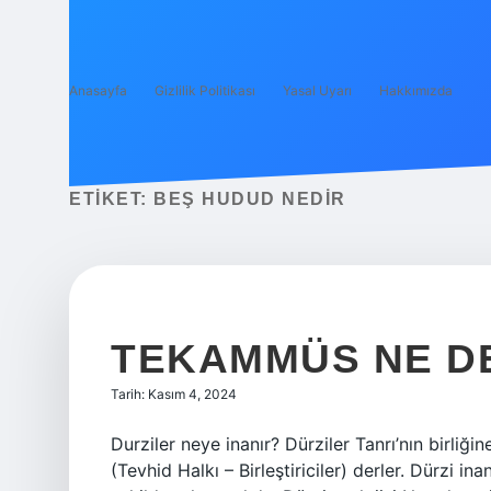
Anasayfa
Gizlilik Politikası
Yasal Uyarı
Hakkımızda
ETIKET:
BEŞ HUDUD NEDIR
TEKAMMÜS NE D
Tarih: Kasım 4, 2024
Durziler neye inanır? Dürziler Tanrı’nın birliği
(Tevhid Halkı – Birleştiriciler) derler. Dürzi in