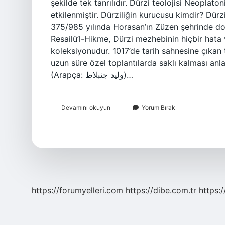
şekilde tek tanrılıdır. Dürzi teolojisi Neopla
etkilenmiştir. Dürziliğin kurucusu kimdir? Dür
375/985 yılında Horasan’ın Züzen şehrinde doğ
Resailü’l-Hikme, Dürzi mezhebinin hiçbir hata 
koleksiyonudur. 1017’de tarih sahnesine çıkan t
uzun süre özel toplantılarda saklı kalması anl
(Arapça: وليد جنبلاط)…
Tekammüs
Devamını okuyun
Yorum Bırak
Ne
Demek
https://forumyelleri.com
https://dibe.com.tr
https: