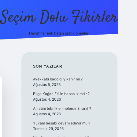
Seçim Dolu Fikirler
Hayatına renk katan pratik öneriler!
piabellacasino
SIDEBAR
SON YAZILAR
Ayakkabı bağcığı yıkanır mı ?
Ağustos 5, 2026
Bilge Kağan Etil’in babası kimdir ?
Ağustos 4, 2026
Anlatım teknikleri nelerdir 8. sınıf ?
Ağustos 4, 2026
Yuvam hesabı devam ediyor mu ?
Temmuz 29, 2026