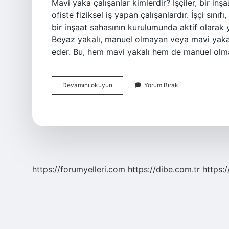
Mavi yaka çalışanlar kimlerdir? İşçiler, bir inş
ofiste fiziksel iş yapan çalışanlardır. İşçi sınıf
bir inşaat sahasının kurulumunda aktif olarak ye
Beyaz yakalı, manuel olmayan veya mavi yakalı 
eder. Bu, hem mavi yakalı hem de manuel olma
Mavi
Devamını okuyun
Yorum Bırak
Yaka
Ve
Beyaz
Yaka
Nedir
https://forumyelleri.com
https://dibe.com.tr
https: