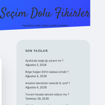
Seçim Dolu Fikirler
Hayatına renk katan pratik öneriler!
piabellacasino
SIDEBAR
SON YAZILAR
Ayakkabı bağcığı yıkanır mı ?
Ağustos 5, 2026
Bilge Kağan Etil’in babası kimdir ?
Ağustos 4, 2026
Anlatım teknikleri nelerdir 8. sınıf ?
Ağustos 4, 2026
Yuvam hesabı devam ediyor mu ?
Temmuz 29, 2026