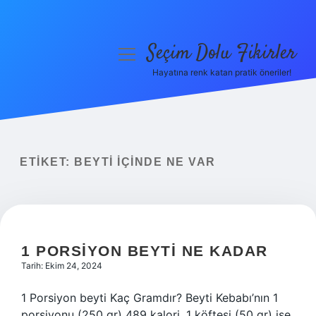
Seçim Dolu Fikirler
menüyü
aç
Hayatına renk katan pratik öneriler!
Anasayfa
Gizlilik Politikası
Yasal Uyarı
ETIKET:
BEYTI IÇINDE NE VAR
Hakkımızda
1 PORSIYON BEYTI NE KADAR
Tarih: Ekim 24, 2024
1 Porsiyon beyti Kaç Gramdır? Beyti Kebabı’nın 1
porsiyonu (250 gr) 489 kalori, 1 köftesi (50 gr) ise