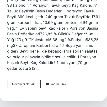
98 kaloridir. 1 Porsiyon Tavuk beyti Kaç Kaloridir?
Tavuk Beyti’nin Besin Değerleri 1 porsiyon Tavuk
Beyti 399 kcal içerir. 249 gram Tavuk Beyti’de 17.91
gram karbonhidrat, 10.69 gram protein, 4.94 gram
yağ, 1. Ev yapımı beyti kaç kalori? Porsiyon Başına
Besin DeğeriKalori726,85 % Günlük Değer **Katı
Yağ1,73 g9 %Kolesterol5,36 mg2 %Sodyum885,25
mg37 %Toplam Karbonhidrat16. Beyti yanına ne
gider? Beyti genellikle kebapçılarda soğan salatası
ve bulgur pilavıyla birlikte servis edilir. 1 Porsiyon
Kaşarlı Beyti Kaç Kaloridir? 1 porsiyon (70 gr)
çedar tostu 212…
1
Devamını okuyun
Yorum Bırak
Porsiyon
Beyti
Ne
Kadar