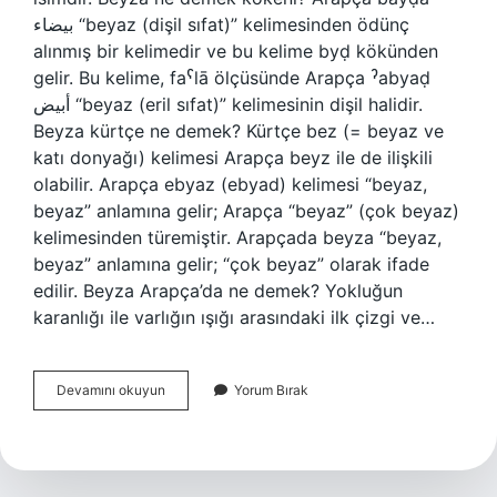
بيضاء “beyaz (dişil sıfat)” kelimesinden ödünç
alınmış bir kelimedir ve bu kelime byḍ kökünden
gelir. Bu kelime, faˁlā ölçüsünde Arapça ˀabyaḍ
أبيض “beyaz (eril sıfat)” kelimesinin dişil halidir.
Beyza kürtçe ne demek? Kürtçe bez (= beyaz ve
katı donyağı) kelimesi Arapça beyz ile de ilişkili
olabilir. Arapça ebyaz (ebyad) kelimesi “beyaz,
beyaz” anlamına gelir; Arapça “beyaz” (çok beyaz)
kelimesinden türemiştir. Arapçada beyza “beyaz,
beyaz” anlamına gelir; “çok beyaz” olarak ifade
edilir. Beyza Arapça’da ne demek? Yokluğun
karanlığı ile varlığın ışığı arasındaki ilk çizgi ve…
Beyza
Devamını okuyun
Yorum Bırak
Kürtçe
Mi