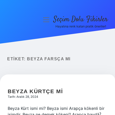
Seçim Dolu Fikirler
menüyü
aç
Hayatına renk katan pratik öneriler!
Anasayfa
Gizlilik Politikası
Yasal Uyarı
ETIKET:
BEYZA FARSÇA MI
Hakkımızda
BEYZA KÜRTÇE MI
Tarih: Aralık 28, 2024
Beyza Kürt ismi mi? Beyza ismi Arapça kökenli bir
isimdir. Beyza ne demek kökeni? Arapça bayḍāˀ