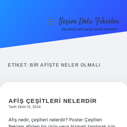
Seçim Dolu Fikirler
menüyü
aç
Hayatına renk katan pratik öneriler!
Anasayfa
Gizlilik Politikası
Yasal Uyarı
ETIKET:
BIR AFIŞTE NELER OLMALI
Hakkımızda
AFIŞ ÇEŞITLERI NELERDIR
Tarih: Ekim 10, 2024
Afiş nedir, çeşitleri nelerdir? Poster Çeşitleri
Reklam afişleri bir ürün veya hizmeti tanıtmak için