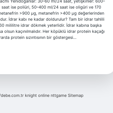
 hacmi Yenidoğanlar: 30–60 ml/24 saat, yetişkinler: 600–
saat ise poliüri, 50–400 ml/24 saat ise oligüri ve 170
metanefrin >900 µg, metanefrin >400 µg değerlerinden
ur. İdrar kabı ne kadar doldurulur? Tam bir idrar tahlili
60 mililitre idrar dökmek yeterlidir. İdrar kabına başka
a olsun kaçınılmalıdır. Her köpüklü idrar protein kaçağı
arda protein sızıntısının bir göstergesi…
//debe.com.tr
knight online
nttgame
Sitemap