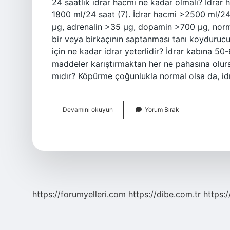
24 saatlik idrar hacmi ne kadar olmalı? İdrar
1800 ml/24 saat (7). İdrar hacmi >2500 ml/24 
µg, adrenalin >35 µg, dopamin >700 µg, nor
bir veya birkaçının saptanması tanı koydurucud
için ne kadar idrar yeterlidir? İdrar kabına 50-
maddeler karıştırmaktan her ne pahasına olurs
mıdır? Köpürme çoğunlukla normal olsa da, idr
Normal
Devamını okuyun
Yorum Bırak
Bir
Insan
24
Saatte
Ne
Kadar
Idrar
Yapar
https://forumyelleri.com
https://dibe.com.tr
https: