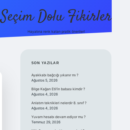
Seçim Dolu Fikirler
Hayatına renk katan pratik öneriler!
piabellacasino
SIDEBAR
SON YAZILAR
Ayakkabı bağcığı yıkanır mı ?
Ağustos 5, 2026
Bilge Kağan Etil’in babası kimdir ?
Ağustos 4, 2026
Anlatım teknikleri nelerdir 8. sınıf ?
Ağustos 4, 2026
Yuvam hesabı devam ediyor mu ?
Temmuz 29, 2026