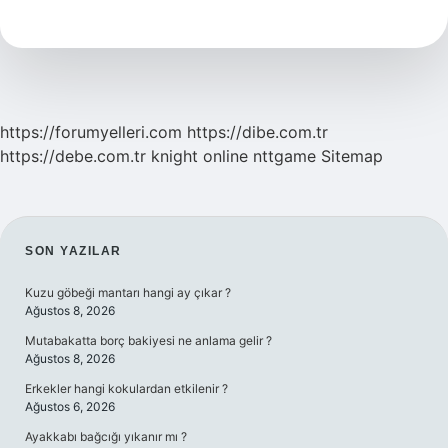
Izmire
Ne
Zaman
Gelecek
2024
https://forumyelleri.com
https://dibe.com.tr
https://debe.com.tr
knight online
nttgame
Sitemap
SIDEBAR
SON YAZILAR
Kuzu göbeği mantarı hangi ay çıkar ?
Ağustos 8, 2026
Mutabakatta borç bakiyesi ne anlama gelir ?
Ağustos 8, 2026
Erkekler hangi kokulardan etkilenir ?
Ağustos 6, 2026
Ayakkabı bağcığı yıkanır mı ?