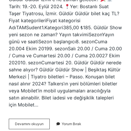
Tarih: 19.-20. Eylül 2024.
Yer: Bostanlı Suat
Taşer Tiyatrosu, İzmir. Güldür Güldür bilet kaç TL?
Fiyat kategorileriFiyat kategorisi
AdıTAMSudent1.Kategori385,00 ₺185. Güldür Show
yeni sezon ne zaman? Yayın takvimiSezonYayın
günü ve saatiSezon başlangıcı8. sezonCuma
20.004 Ekim 20199. sezonSalı 20.00 / Cuma 20.00
/ Cuma ve Cumartesi 20.00 / Cuma 20.0027 Ekim
202010. sezonCumartesi 20. Güldür Güldür nerede
sahne alıyor? Güldür Güldür Show | Beşiktaş Kültür
Merkezi | Tiyatro biletleri – Passo. Konuşan bilet
nasıl alınır 2024? Talkers’ın yeni bölümleri biletler
veya Mobilet’in mobil uygulamaları aracılığıyla
satın alınabilir. Bilet iadesi ve değişiklik talepleri
için Mobilet…
Güldür
Devamını okuyun
Yorum Bırak
Güldür