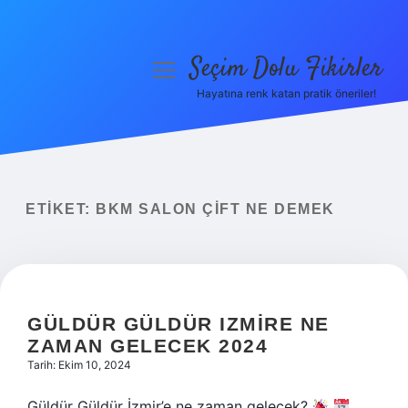
Seçim Dolu Fikirler
menüyü
aç
Hayatına renk katan pratik öneriler!
Anasayfa
Gizlilik Politikası
Yasal Uyarı
ETIKET:
BKM SALON ÇIFT NE DEMEK
Hakkımızda
GÜLDÜR GÜLDÜR IZMIRE NE
ZAMAN GELECEK 2024
Tarih: Ekim 10, 2024
Güldür Güldür İzmir’e ne zaman gelecek?