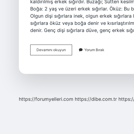
kaldırılmış erkek sığırdır. Buzağı; Sütten kesil
Boğa: 2 yaş ve üzeri erkek sığırlar. Öküz: Bu
Olgun dişi sığırlara inek, olgun erkek sığırlar
sığırlara öküz veya boğa denir ve kısırlaştırıl
denir. Genç dişi sığırlara düve, genç erkek sı
Yavru
Devamını okuyun
Yorum Bırak
Boğaya
Ne
Denir
https://forumyelleri.com
https://dibe.com.tr
https: