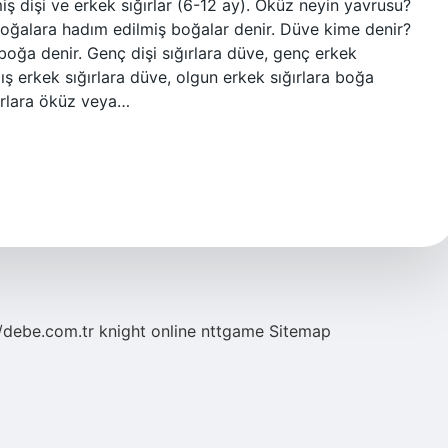
miş dişi ve erkek sığırlar (6-12 ay). Öküz neyin yavrusu?
 boğalara hadım edilmiş boğalar denir. Düve kime denir?
a boğa denir. Genç dişi sığırlara düve, genç erkek
mış erkek sığırlara düve, olgun erkek sığırlara boğa
ğırlara öküz veya…
//debe.com.tr
knight online
nttgame
Sitemap