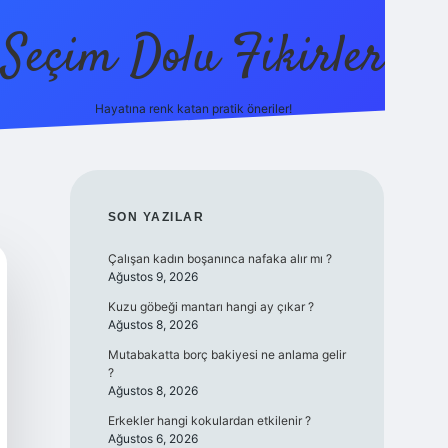
Seçim Dolu Fikirler
Hayatına renk katan pratik öneriler!
piabellacasino
SIDEBAR
SON YAZILAR
Çalışan kadın boşanınca nafaka alır mı ?
Ağustos 9, 2026
Kuzu göbeği mantarı hangi ay çıkar ?
Ağustos 8, 2026
Mutabakatta borç bakiyesi ne anlama gelir
?
Ağustos 8, 2026
Erkekler hangi kokulardan etkilenir ?
Ağustos 6, 2026