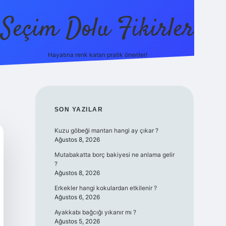
Seçim Dolu Fikirler
Hayatına renk katan pratik öneriler!
piabellacasino
SIDEBAR
SON YAZILAR
Kuzu göbeği mantarı hangi ay çıkar ?
Ağustos 8, 2026
Mutabakatta borç bakiyesi ne anlama gelir
?
Ağustos 8, 2026
Erkekler hangi kokulardan etkilenir ?
Ağustos 6, 2026
Ayakkabı bağcığı yıkanır mı ?
Ağustos 5, 2026