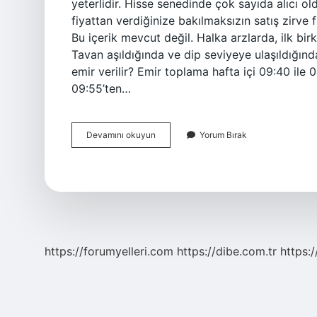
yeterlidir. Hisse senedinde çok sayıda alıcı ol
fiyattan verdiğinize bakılmaksızın satış zirve 
Bu içerik mevcut değil. Halka arzlarda, ilk bir
Tavan aşıldığında ve dip seviyeye ulaşıldığın
emir verilir? Emir toplama hafta içi 09:40 ile 
09:55’ten…
Tavandaki
Devamını okuyun
Yorum Bırak
Hisse
Satılabilir
Mi
https://forumyelleri.com
https://dibe.com.tr
https: