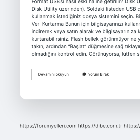
Format USB’si nasıl eski haline getirilir? Disk
Disk Utility üzerinden). Soldaki listeden USB 
kullanmak istediğiniz dosya sistemini seçin. Bi
Veri Kurtarma Bunun için bilgisayarınızı kull
indirerek veya satın alarak ve bilgisayarınıza k
kurtarabilirsiniz. Flash bellek görünmüyor ne
takın, ardından “Başlat” düğmesine sağ tıklayı
olmadığını kontrol edin. Görünüyorsa, lütfen 
Format
Devamını okuyun
Yorum Bırak
Flashı
Nasıl
Eski
Haline
Getirilir
https://forumyelleri.com
https://dibe.com.tr
https: