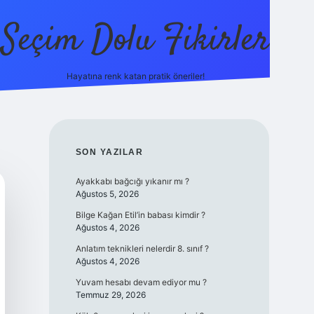
Seçim Dolu Fikirler
Hayatına renk katan pratik öneriler!
piabellacasino
SIDEBAR
SON YAZILAR
Ayakkabı bağcığı yıkanır mı ?
Ağustos 5, 2026
Bilge Kağan Etil’in babası kimdir ?
Ağustos 4, 2026
Anlatım teknikleri nelerdir 8. sınıf ?
Ağustos 4, 2026
Yuvam hesabı devam ediyor mu ?
Temmuz 29, 2026