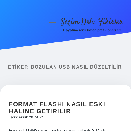
Seçim Dolu Fikirler
menüyü
aç
Hayatına renk katan pratik öneriler!
Anasayfa
Gizlilik Politikası
Yasal Uyarı
ETIKET:
BOZULAN USB NASIL DÜZELTILIR
Hakkımızda
FORMAT FLASHI NASIL ESKI
HALINE GETIRILIR
Tarih: Aralık 20, 2024
Format USB’si nasıl eski haline getirilir? Disk