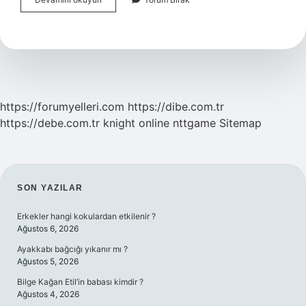
Flashı
Nasıl
Eski
Haline
Getirilir
https://forumyelleri.com
https://dibe.com.tr
https://debe.com.tr
knight online
nttgame
Sitemap
SIDEBAR
SON YAZILAR
Erkekler hangi kokulardan etkilenir ?
Ağustos 6, 2026
Ayakkabı bağcığı yıkanır mı ?
Ağustos 5, 2026
Bilge Kağan Etil’in babası kimdir ?
Ağustos 4, 2026